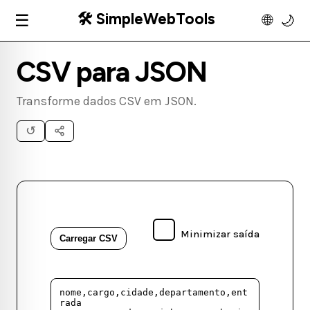
🛠️ SimpleWebTools
☰
🌐
🌙
CSV para JSON
Transforme dados CSV em JSON.
↺
Minimizar saída
Carregar CSV