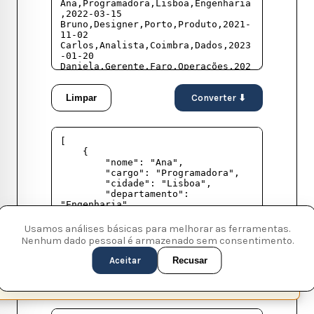
Limpar
Converter ⬇
Usamos análises básicas para melhorar as ferramentas.
Nenhum dado pessoal é armazenado sem consentimento.
Copiar JSON
Baixar .json
Aceitar
Recusar
This page is available in English (UK)
Switch
✕
Prévia dos dados