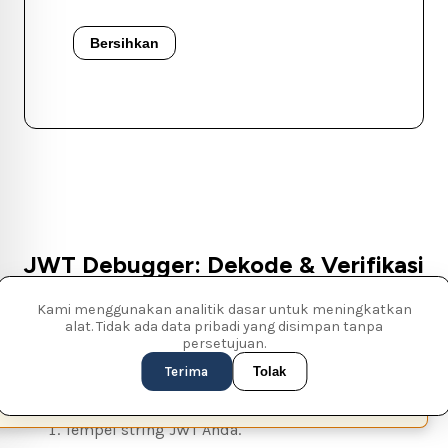
Bersihkan
JWT Debugger: Dekode & Verifikasi
Kami menggunakan analitik dasar untuk meningkatkan
Alat penting untuk memeriksa header dan payload
alat. Tidak ada data pribadi yang disimpan tanpa
JWT.
persetujuan.
Terima
Tolak
Cara menggunakan:
This page is available in English (UK)
Switch
✕
Tempel string JWT Anda.