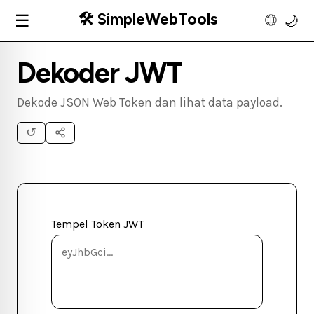
🛠️ SimpleWebTools
☰
🌐
🌙
Dekoder JWT
Dekode JSON Web Token dan lihat data payload.
↺
Tempel Token JWT