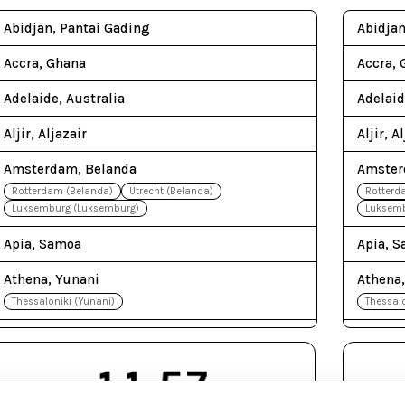
Abidjan, Pantai Gading
Abidjan
Accra, Ghana
Accra,
Adelaide, Australia
Adelaid
Aljir, Aljazair
Aljir, A
Amsterdam, Belanda
Amster
Rotterdam (Belanda)
Utrecht (Belanda)
Rotterd
Luksemburg (Luksemburg)
Luksemb
Apia, Samoa
Apia, 
Athena, Yunani
Athena,
Thessaloniki (Yunani)
Thessalo
Auckland, Selandia Baru
Aucklan
11
:
57
Baghdad, Irak
Baghda