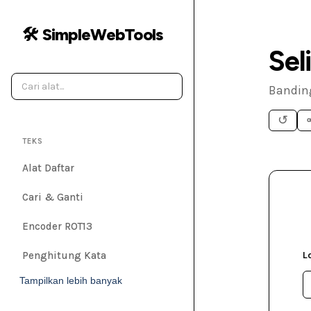
🛠️ SimpleWebTools
Sel
Bandin
↺
TEKS
Alat Daftar
Cari & Ganti
Encoder ROT13
Penghitung Kata
L
Tampilkan lebih banyak