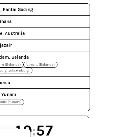
, Pantai Gading
 Ghana
e, Australia
ljazair
dam, Belanda
am (Belanda)
Utrecht (Belanda)
urg (Luksemburg)
Samoa
 Yunani
niki (Yunani)
d, Selandia Baru
19
:
57
d, Irak