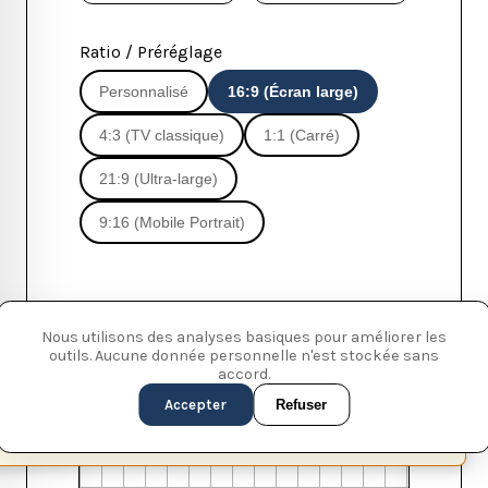
Ratio / Préréglage
Personnalisé
16:9 (Écran large)
4:3 (TV classique)
1:1 (Carré)
21:9 (Ultra-large)
9:16 (Mobile Portrait)
Résultat : 16 : 9
Nous utilisons des analyses basiques pour améliorer les
outils. Aucune donnée personnelle n'est stockée sans
accord.
Accepter
Refuser
This page is available in English (UK)
Switch
✕