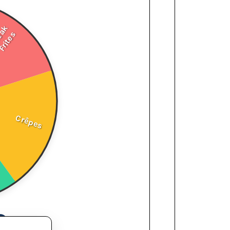
eak
Frites
Crêpes