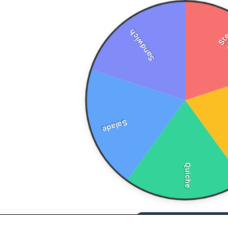
St
Sandwich
Salade
Quiche
TOURNER !