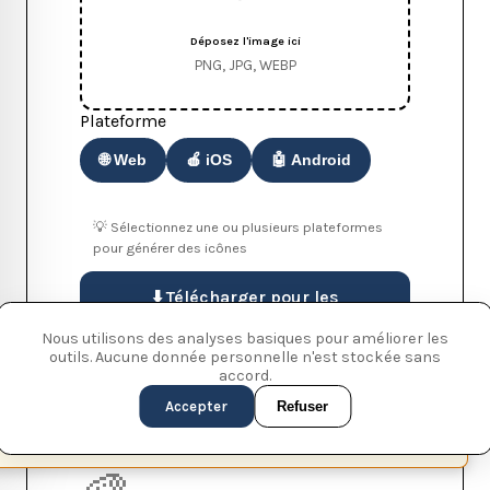
Déposez l'image ici
PNG, JPG, WEBP
Plateforme
🌐 Web
🍎 iOS
🤖 Android
💡 Sélectionnez une ou plusieurs plateformes
pour générer des icônes
⬇️ Télécharger pour les
plateformes sélectionnées
Nous utilisons des analyses basiques pour améliorer les
outils. Aucune donnée personnelle n'est stockée sans
🗑️ Tout effacer
accord.
Accepter
Refuser
Aperçu
This page is available in English (UK)
Switch
✕