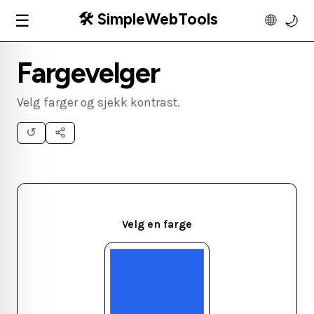
🛠️ SimpleWebTools
☰
🌐
🌙
Fargevelger
Velg farger og sjekk kontrast.
↺
Velg en farge