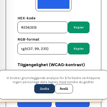
HEX-kode
Kopier
RGB-format
Kopier
Tilgjengelighet (WCAG-kontrast)
Vi bruker grunnleggende analyse for å forbedre verktøyene.
Hvit tekst
Svart
Ingen personlige data lagres med mindre du godtar.
tekst
Forhold: 5.17:1
Godta
Avslå
BESTÅTT
Forhold: 4.06:1
(AA)
This page is available in English (UK)
Switch
✕
KUN STOR
TEKST (AA)