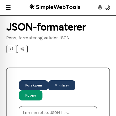
🛠️ SimpleWebTools
☰
🌐
🌙
JSON-formaterer
Rens, formater og valider JSON.
↺
Forskjønn
Minifiser
Kopier