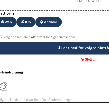
PNG, JPG, WEBP
lattform
🌐 Web
🍎 iOS
🤖 Android
💡 Velg én eller flere plattformer for å generere ikoner
⬇️ Last ned for valgte platt
🗑️ Slett alt
orhåndsvisning
🎨
elg et bilde for å se ikonforhåndsvisninger.