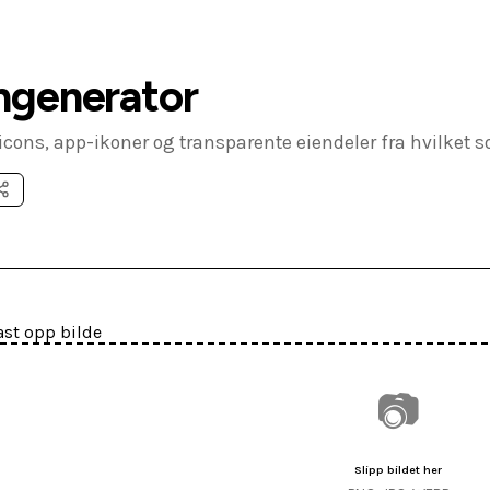
ngenerator
icons, app-ikoner og transparente eiendeler fra hvilket s
ast opp bilde
📷
Slipp bildet her