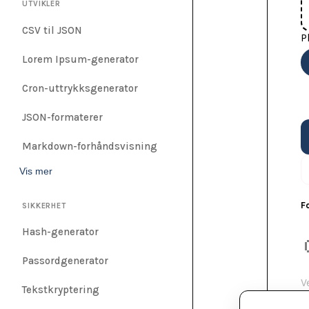
UTVIKLER
CSV til JSON
P
Lorem Ipsum-generator
Cron-uttrykksgenerator
JSON-formaterer
Markdown-forhåndsvisning
Vis mer
F
SIKKERHET
Hash-generator
Passordgenerator
V
Tekstkryptering