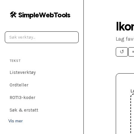
🛠️ SimpleWebTools
Iko
Lag fav
↺
TEKST
Listeverktøy
Ordteller
L
ROT13-koder
Søk & erstatt
Vis mer