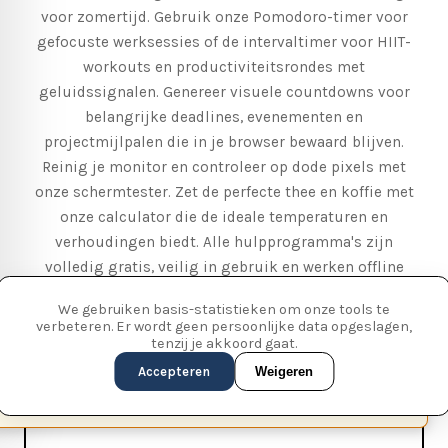
voor zomertijd. Gebruik onze Pomodoro-timer voor
gefocuste werksessies of de intervaltimer voor HIIT-
workouts en productiviteitsrondes met
geluidssignalen. Genereer visuele countdowns voor
belangrijke deadlines, evenementen en
projectmijlpalen die in je browser bewaard blijven.
Reinig je monitor en controleer op dode pixels met
onze schermtester. Zet de perfecte thee en koffie met
onze calculator die de ideale temperaturen en
verhoudingen biedt. Alle hulpprogramma's zijn
volledig gratis, veilig in gebruik en werken offline
zodra ze zijn geladen.
We gebruiken basis-statistieken om onze tools te
verbeteren. Er wordt geen persoonlijke data opgeslagen,
tenzij je akkoord gaat.
Accepteren
Weigeren
QR-code Generator
This page is available in English (UK)
Switch
✕
Genereer hoogwaardige QR-codes voor URL's en tekst.