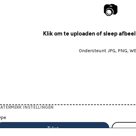
📷
Klik om te uploaden of sleep afbee
Ondersteunt JPG, PNG, W
ATERMERK INSTELLINGEN
ype
Tekst