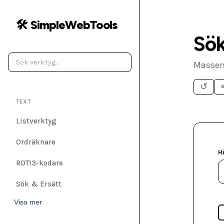
🛠️ SimpleWebTools
Sök
Massers
↺
TEXT
Listverktyg
Ordräknare
Hi
ROT13-kodare
Sök & Ersätt
Visa mer