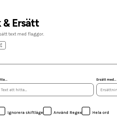
 & Ersätt
ätt text med flaggor.
tta...
Ersätt med...
Ignorera skiftläge
Använd Regex
Hela ord