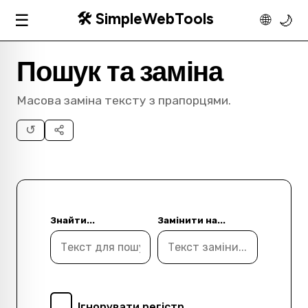
🛠️ SimpleWebTools
☰
🌐
🌙
Пошук та заміна
Масова заміна тексту з прапорцями.
↺
Знайти...
Замінити на...
Ігнорувати регістр