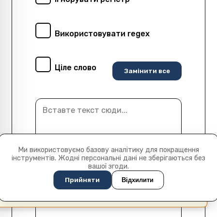
Використовувати regex
Ціле слово
Замінити все
Ми використовуємо базову аналітику для покращення
інструментів. Жодні персональні дані не зберігаються без
вашої згоди.
Прийняти
Відхилити
This page is available in English (UK)
Switch
✕