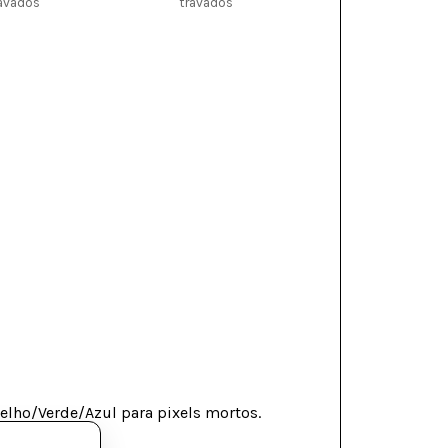
avados
travados
rmelho/Verde/Azul para pixels mortos.