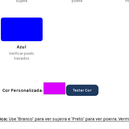
sujeira
poeira
tr
Azul
Verificar pixels
travados
Cor Personalizada:
Testar Cor
ica:
Use 'Branco' para ver sujeira e 'Preto' para ver poeira. Ve