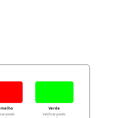
rmelho
Verde
icar pixels
Verificar pixels