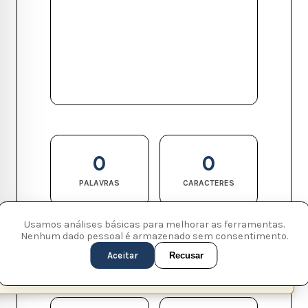
0
0
PALAVRAS
CARACTERES
Usamos análises básicas para melhorar as ferramentas.
Nenhum dado pessoal é armazenado sem consentimento.
0
0
Aceitar
Recusar
FRASES
PARÁGRAFOS
This page is available in English (UK)
Switch
✕