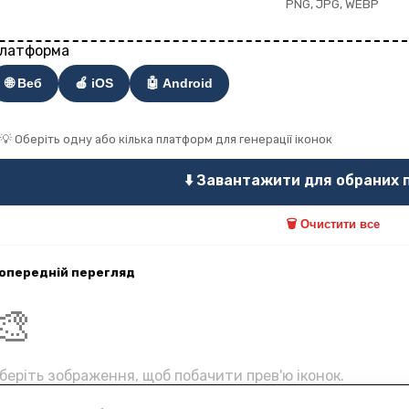
PNG, JPG, WEBP
латформа
🌐 Веб
🍎 iOS
🤖 Android
💡 Оберіть одну або кілька платформ для генерації іконок
⬇️ Завантажити для обраних
🗑️ Очистити все
опередній перегляд
🎨
беріть зображення, щоб побачити прев'ю іконок.