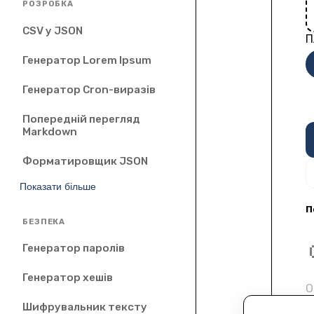
РОЗРОБКА
CSV у JSON
П
Генератор Lorem Ipsum
Генератор Cron-виразів
Попередній перегляд
Markdown
Форматировщик JSON
Показати більше
П
БЕЗПЕКА
Генератор паролів
Генератор хешів
О
Шифрувальник тексту