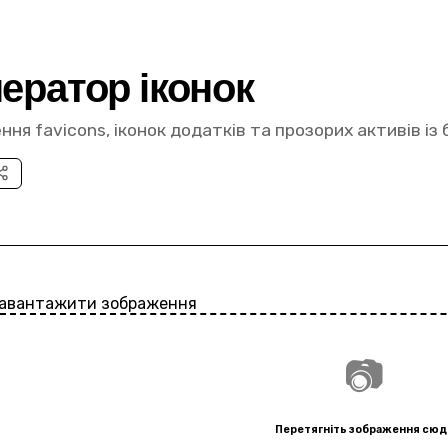
ератор іконок
ння favicons, іконок додатків та прозорих активів із
авантажити зображення
📷
Перетягніть зображення сюд