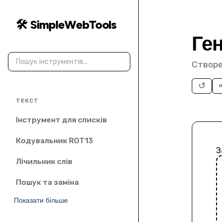
🛠️ SimpleWebTools
Ген
Створе
↺
ТЕКСТ
Інструмент для списків
Кодувальник ROT13
З
Лічильник слів
Пошук та заміна
Показати більше