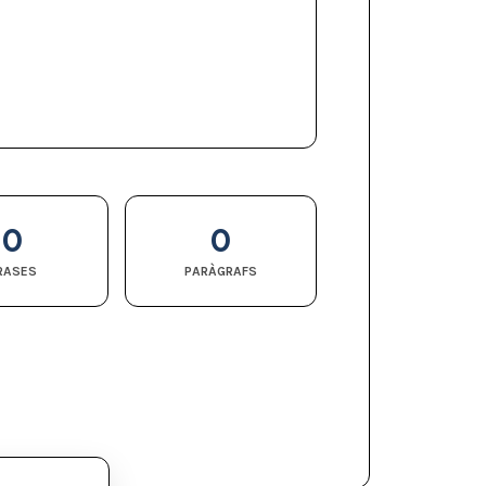
0
0
RASES
PARÀGRAFS