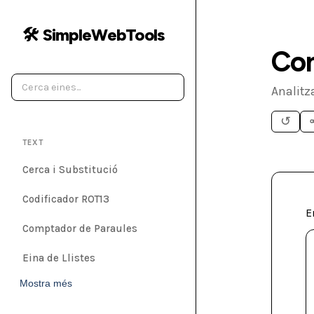
🛠️ SimpleWebTools
Com
Analitza
↺
TEXT
Cerca i Substitució
Codificador ROT13
E
Comptador de Paraules
Eina de Llistes
Mostra més