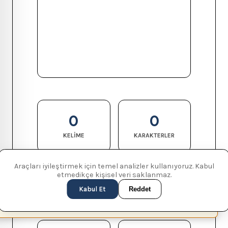
0
0
KELIME
KARAKTERLER
Araçları iyileştirmek için temel analizler kullanıyoruz. Kabul
etmedikçe kişisel veri saklanmaz.
0
0
Kabul Et
Reddet
CÜMLE
PARAGRAF
This page is available in English (UK)
Switch
✕