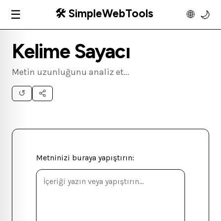
🛠️ SimpleWebTools
☰
🌐
🌙
Kelime Sayacı
Metin uzunluğunu analiz et...
↺
Metninizi buraya yapıştırın: