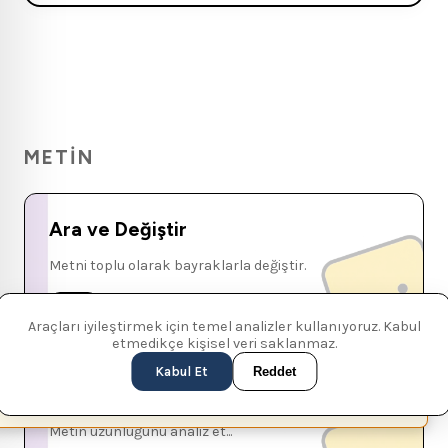
METIN
Ara ve Değiştir
Metni toplu olarak bayraklarla değiştir.
METIN
Araçları iyileştirmek için temel analizler kullanıyoruz. Kabul
etmedikçe kişisel veri saklanmaz.
Kabul Et
Reddet
Kelime Sayacı
This page is available in English (UK)
Switch
✕
Metin uzunluğunu analiz et...