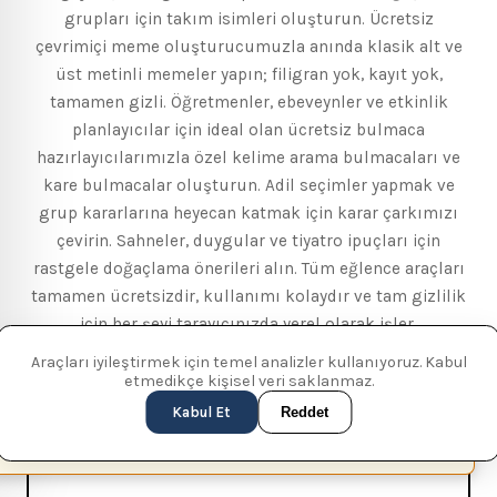
grupları için takım isimleri oluşturun. Ücretsiz
çevrimiçi meme oluşturucumuzla anında klasik alt ve
üst metinli memeler yapın; filigran yok, kayıt yok,
tamamen gizli. Öğretmenler, ebeveynler ve etkinlik
planlayıcılar için ideal olan ücretsiz bulmaca
hazırlayıcılarımızla özel kelime arama bulmacaları ve
kare bulmacalar oluşturun. Adil seçimler yapmak ve
grup kararlarına heyecan katmak için karar çarkımızı
çevirin. Sahneler, duygular ve tiyatro ipuçları için
rastgele doğaçlama önerileri alın. Tüm eğlence araçları
tamamen ücretsizdir, kullanımı kolaydır ve tam gizlilik
için her şeyi tarayıcınızda yerel olarak işler.
Araçları iyileştirmek için temel analizler kullanıyoruz. Kabul
etmedikçe kişisel veri saklanmaz.
Kabul Et
Reddet
Kelime Avı Oluşturucu
This page is available in English (UK)
Switch
✕
Özel kelime avı bulmacaları oluştur.