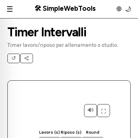
🛠️ SimpleWebTools
☰
🌐
🌙
Timer Intervalli
Timer lavoro/riposo per allenamento o studio.
↺
🔊
⛶
Lavoro (s)
Riposo (s)
Round