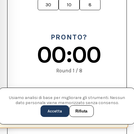
PRONTO?
00:00
Round 1 / 8
Usiamo analisi di base per migliorare gli strumenti. Nessun
Inizia
Ripristina
dato personale viene memorizzato senza consenso.
allenamento
Accetta
Rifiuta
This page is available in English (UK)
Switch
✕